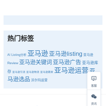
深圳卖家看过来：H10品牌线下私享会，诚邀您参加！
Helium10出品：亚马逊Q1类目数据报告
品牌升级：Pacvue+Helium10，助力跨境卖家最大化解锁商业潜力！
如何使用H10的关键词工具Cerebro检查产品的季节性？
热门标签
亚马逊
亚马逊listing
亚马逊
AI
Listing分析
亚马逊广告
亚马逊关键词
亚马逊库
Review
亚马逊运营
亚
存
亚马逊引流
亚马逊物流
亚马逊跟卖
马逊选品
沃尔玛运营
客服
资讯