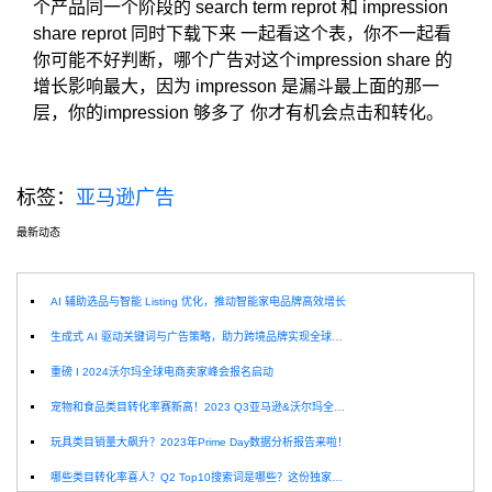
个产品同一个阶段的 search term reprot 和 impression
share reprot 同时下载下来 一起看这个表，你不一起看
你可能不好判断，哪个广告对这个impression share 的
增长影响最大，因为 impresson 是漏斗最上面的那一
层，你的impression 够多了 你才有机会点击和转化。
标签：
亚马逊广告
最新动态
选
AI 辅助选品与智能 Listing 优化，推动智能家电品牌高效增长
生成式 AI 驱动关键词与广告策略，助力跨境品牌实现全球增长突破
重磅 I 2024沃尔玛全球电商卖家峰会报名启动
宠物和食品类目转化率赛新高！2023 Q3亚马逊&沃尔玛全球电商CPC数据发布！
玩具类目销量大飙升？2023年Prime Day数据分析报告来啦！
哪些类目转化率喜人？Q2 Top10搜索词是哪些？这份独家报告来解答！