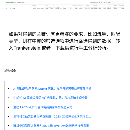
如果对得到的关键词有更精准的要求，比如流量，匹配
类型，则在中部的筛选选项中进行筛选得到的数据，转
入Frankenstein 或者，下载后进行手工分析分析。
最新动态
选
AI 辅助选品与智能 Listing 优化，推动智能家电品牌高效增长
生成式 AI 驱动关键词与广告策略，助力跨境品牌实现全球增长突破
重磅 I 2024沃尔玛全球电商卖家峰会报名启动
宠物和食品类目转化率赛新高！2023 Q3亚马逊&沃尔玛全球电商CPC数据发布！
玩具类目销量大飙升？2023年Prime Day数据分析报告来啦！