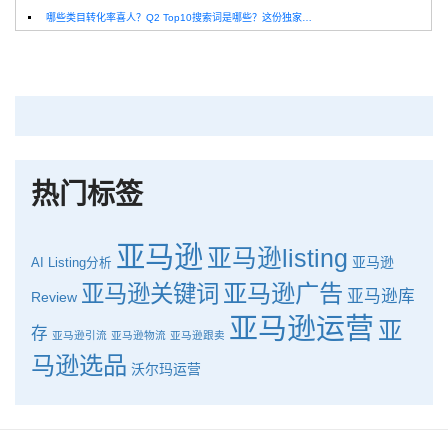
哪些类目转化率喜人？Q2 Top10搜索词是哪些？这份独家报告来解答！
深圳卖家看过来：H10品牌线下私享会，诚邀您参加！
Helium10出品：亚马逊Q1类目数据报告
品牌升级：Pacvue+Helium10，助力跨境卖家最大化解锁商业潜力！
如何使用H10的关键词工具Cerebro检查产品的季节性？
热门标签
亚马逊
亚马逊listing
亚马逊
AI
Listing分析
亚马逊广告
亚马逊关键词
亚马逊库
Review
亚马逊运营
亚
存
亚马逊引流
亚马逊物流
亚马逊跟卖
马逊选品
沃尔玛运营