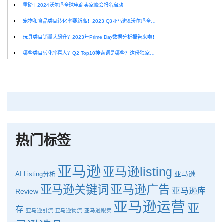
重磅 I 2024沃尔玛全球电商卖家峰会报名启动
宠物和食品类目转化率赛新高！2023 Q3亚马逊&沃尔玛全球电商CPC数据发布！
玩具类目销量大飙升？2023年Prime Day数据分析报告来啦！
哪些类目转化率喜人？Q2 Top10搜索词是哪些？这份独家报告来解答！
深圳卖家看过来：H10品牌线下私享会，诚邀您参加！
Helium10出品：亚马逊Q1类目数据报告
品牌升级：Pacvue+Helium10，助力跨境卖家最大化解锁商业潜力！
如何使用H10的关键词工具Cerebro检查产品的季节性？
热门标签
亚马逊
亚马逊listing
亚马逊
AI
Listing分析
亚马逊广告
亚马逊关键词
亚马逊库
Review
亚马逊运营
亚
存
亚马逊引流
亚马逊物流
亚马逊跟卖