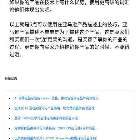
如果你的产品在技术上有什么优势，使用更高级的词汇
将他们体现出来吧。
以上就是6点可以使用在亚马逊产品描述上的技巧，亚
马逊产品描述不单单是为了描述这个产品，这是卖家们
和买家们一次“近”距离的沟通，是买家了解你的产品的
过程，更是你向买家介绍推销你产品的好时候，不要错
过哦。
最新动态
选
AI 辅助选品与智能 Listing 优化，推动智能家电品牌高效增长
生成式 AI 驱动关键词与广告策略，助力跨境品牌实现全球增长突破
重磅 I 2024沃尔玛全球电商卖家峰会报名启动
宠物和食品类目转化率赛新高！2023 Q3亚马逊&沃尔玛全球电商CPC数据发布！
玩具类目销量大飙升？2023年Prime Day数据分析报告来啦！