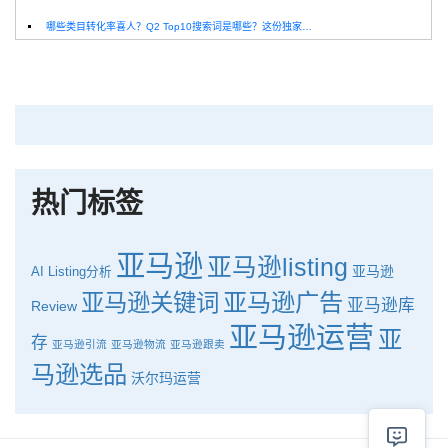
哪些类目转化率喜人？Q2 Top10搜索词是哪些？这份独家报告来解答！
深圳卖家看过来：H10品牌线下私享会，诚邀您参加！
Helium10出品：亚马逊Q1类目数据报告
品牌升级：Pacvue+Helium10，助力跨境卖家最大化解锁商业潜力！
如何使用H10的关键词工具Cerebro检查产品的季节性？
热门标签
亚马逊
亚马逊listing
亚马逊
AI
Listing分析
亚马逊广告
亚马逊关键词
亚马逊库
Review
亚马逊运营
亚
存
亚马逊引流
亚马逊物流
亚马逊跟卖
马逊选品
沃尔玛运营