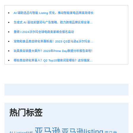
AI 辅助选品与智能 Listing 优化，推动智能家电品牌高效增长
生成式 AI 驱动关键词与广告策略，助力跨境品牌实现全球增长突破
重磅 I 2024沃尔玛全球电商卖家峰会报名启动
宠物和食品类目转化率赛新高！2023 Q3亚马逊&沃尔玛全球电商CPC数据发布！
玩具类目销量大飙升？2023年Prime Day数据分析报告来啦！
哪些类目转化率喜人？Q2 Top10搜索词是哪些？这份独家报告来解答！
深圳卖家看过来：H10品牌线下私享会，诚邀您参加！
Helium10出品：亚马逊Q1类目数据报告
品牌升级：Pacvue+Helium10，助力跨境卖家最大化解锁商业潜力！
如何使用H10的关键词工具Cerebro检查产品的季节性？
热门标签
亚马逊
亚马逊listing