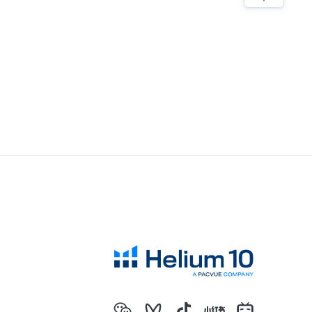
2023热销类目及产品大盘点，选品参考看这里！
对于亚马逊选品，我有四步考量
亚马逊低价螺旋，内卷带来的后果
亚马逊选品必须要调研类目销量！
新品上架必须要注意的细节
抛开情怀做选品，才能提高成功的几率
SKU产品的螺旋式打造建议
分享六个亚马逊选品思路
亚马逊产品开发成长全过程
亚马逊选品必须要调研类目销量！