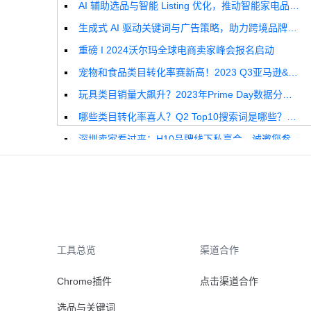
AI 辅助选品与智能 Listing 优化，推动智能家电品牌高效增长
生成式 AI 驱动关键词与广告策略，助力跨境品牌实现全球增长突破
重磅 I 2024沃尔玛全球电商卖家峰会报名启动
宠物和食品类目转化率赛新高！2023 Q3亚马逊&沃尔玛全球电商CPC数据发布！
玩具类目销量大飙升？2023年Prime Day数据分析报告来啦！
哪些类目转化率喜人？Q2 Top10搜索词是哪些？这份独家报告来解答！
深圳卖家看过来：H10品牌线下私享会，诚邀您参加！
Helium10出品：亚马逊Q1类目数据报告
品牌升级：Pacvue+Helium10，助力跨境卖家最大化解锁商业潜力！
如何使用H10的关键词工具Cerebro检查产品的季节性？
工具总览
渠道合作
Chrome插件
点击渠道合作
选品与关键词