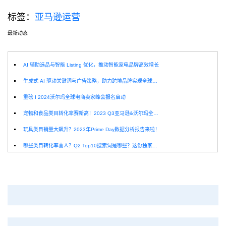
标签：
亚马逊运营
最新动态
选
AI 辅助选品与智能 Listing 优化，推动智能家电品牌高效增长
生成式 AI 驱动关键词与广告策略，助力跨境品牌实现全球增长突破
重磅 I 2024沃尔玛全球电商卖家峰会报名启动
宠物和食品类目转化率赛新高！2023 Q3亚马逊&沃尔玛全球电商CPC数据发布！
玩具类目销量大飙升？2023年Prime Day数据分析报告来啦！
哪些类目转化率喜人？Q2 Top10搜索词是哪些？这份独家报告来解答！
深圳卖家看过来：H10品牌线下私享会，诚邀您参加！
Helium10出品：亚马逊Q1类目数据报告
品牌升级：Pacvue+Helium10，助力跨境卖家最大化解锁商业潜力！
如何使用H10的关键词工具Cerebro检查产品的季节性？