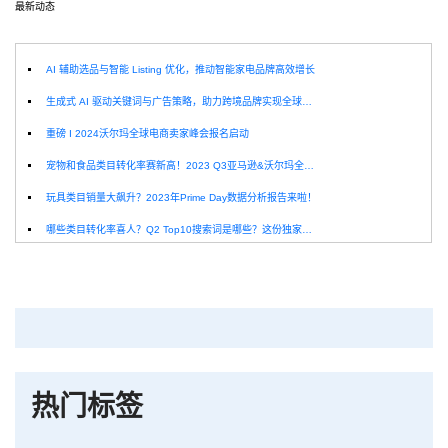
最新动态
选
AI 辅助选品与智能 Listing 优化，推动智能家电品牌高效增长
生成式 AI 驱动关键词与广告策略，助力跨境品牌实现全球增长突破
重磅 I 2024沃尔玛全球电商卖家峰会报名启动
宠物和食品类目转化率赛新高！2023 Q3亚马逊&沃尔玛全球电商CPC数据发布！
玩具类目销量大飙升？2023年Prime Day数据分析报告来啦！
哪些类目转化率喜人？Q2 Top10搜索词是哪些？这份独家报告来解答！
深圳卖家看过来：H10品牌线下私享会，诚邀您参加！
Helium10出品：亚马逊Q1类目数据报告
品牌升级：Pacvue+Helium10，助力跨境卖家最大化解锁商业潜力！
如何使用H10的关键词工具Cerebro检查产品的季节性？
热门标签