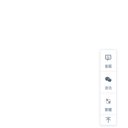
客服
相关
资讯
2023热销类目及产品大盘点，选品参考看这里！
对于亚马逊选品，我有四步考量
亚马逊低价螺旋，内卷带来的后果
繁體
亚马逊选品必须要调研类目销量！
新品上架必须要注意的细节