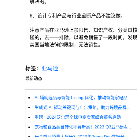
解决的。
6、设计专利产品与行业垄断产品不建议做。
注意产品在亚马逊上禁限售、知识产权、分类审
碰的，去一一排除，以避免销售了一段时间，发
美国当地法律的限制，无法销售。
标签：
亚马逊
最新动态
AI 辅助选品与智能 Listing 优化，推动智能家电品牌高效增长
生成式 AI 驱动关键词与广告策略，助力跨境品牌实现全球增长突破
重磅 I 2024沃尔玛全球电商卖家峰会报名启动
宠物和食品类目转化率赛新高！2023 Q3亚马逊&沃尔玛全球电商CPC数据发布！
玩具类目销量大飙升？2023年Prime Day数据分析报告来啦！