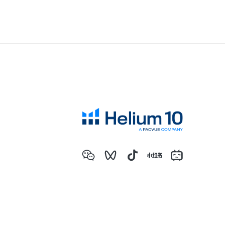
抛开情怀做选品，才能提高成功的几率
SKU产品的螺旋式打造建议
分享六个亚马逊选品思路
亚马逊产品开发成长全过程
亚马逊选品必须要调研类目销量！