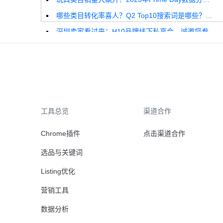
哪些类目转化率喜人？Q2 Top10搜索词是哪些？这份独家报告来解答！
深圳卖家看过来：H10品牌线下私享会，诚邀您参加！
Helium10出品：亚马逊Q1类目数据报告
品牌升级：Pacvue+Helium10，助力跨境卖家最大化解锁商业潜力！
如何使用H10的关键词工具Cerebro检查产品的季节性？
工具总览
渠道合作
Chrome插件
点击渠道合作
选品与关键词
Listing优化
营销工具
数据分析